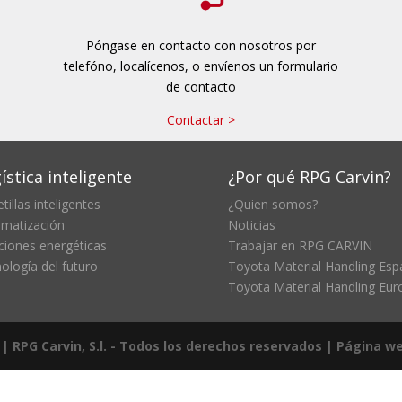
Póngase en contacto con nosotros por
telefóno, localícenos, o envíenos un formulario
de contacto
Contactar >
ística inteligente
¿Por qué RPG Carvin?
tillas inteligentes
¿Quien somos?
matización
Noticias
ciones energéticas
Trabajar en RPG CARVIN
ología del futuro
Toyota Material Handling Esp
Toyota Material Handling Eur
 |
RPG Carvin, S.l. - Todos los derechos reservados | Página we