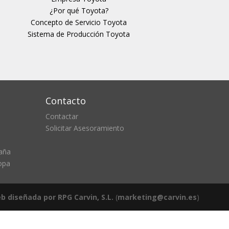
¿Por qué Toyota?
Concepto de Servicio Toyota
Sistema de Producción Toyota
Contacto
Contactar
Solicitar Asesoramiento
aña
opa
b diseñada por RPG Carvin, S.L.
(
marketing@carvin.es
)