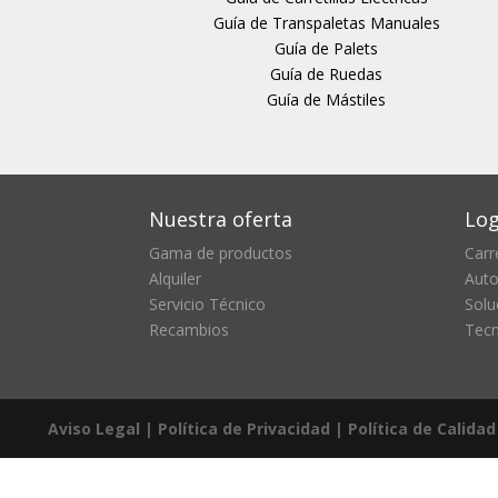
Guía de Transpaletas Manuales
Guía de Palets
Guía de Ruedas
Guía de Mástiles
Nuestra oferta
Log
Gama de productos
Carre
Alquiler
Auto
Servicio Técnico
Solu
Recambios
Tecn
Aviso Legal |
Política de Privacidad |
Política de Calidad