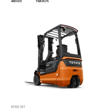
48Volt
16Km/h
9FBE18T