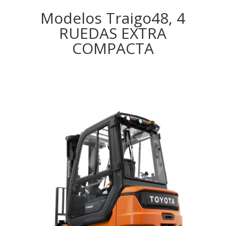
Modelos Traigo48, 4
RUEDAS EXTRA
COMPACTA
9FBE16T – TOYOTA TRAIGO48, 3 RUEDAS
1.6T
1600Kg
7500MM
48Volt
16Km/h