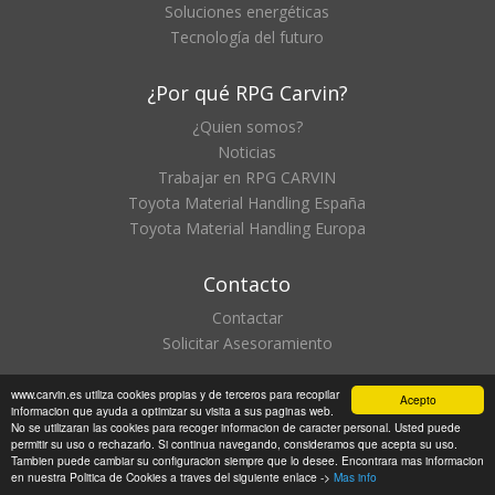
Soluciones energéticas
Tecnología del futuro
¿Por qué RPG Carvin?
¿Quien somos?
Noticias
Trabajar en RPG CARVIN
Toyota Material Handling España
Toyota Material Handling Europa
Contacto
Contactar
Solicitar Asesoramiento
www.carvin.es utiliza cookies propias y de terceros para recopilar
Acepto
informacion que ayuda a optimizar su visita a sus paginas web.
Aviso Legal |
Política de Privacidad |
Política de Calidad |
No se utilizaran las cookies para recoger informacion de caracter personal. Usted puede
RPG Carvin, S.l. - Todos los derechos reservados | Página
permitir su uso o rechazarlo. Si continua navegando, consideramos que acepta su uso.
Tambien puede cambiar su configuracion siempre que lo desee. Encontrara mas informacion
web diseñada por RPG Carvin, S.L.
(
marketing@carvin.es
)
en nuestra Politica de Cookies a traves del siguiente enlace ->
Mas info