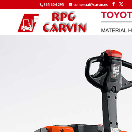
965 604 295
comercial@carvin.es